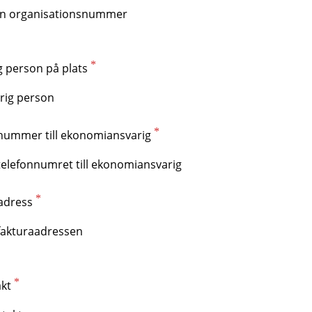
g person på plats
nummer till ekonomiansvarig
adress
akt