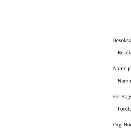
Besöks
Namn p
Företa
Org. N