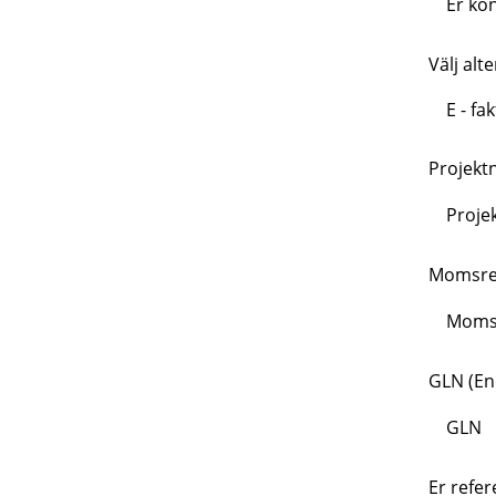
Välj alt
E - fa
E - fak
Projekt
PDF-fak
Momsreg
GLN (En
Er refer